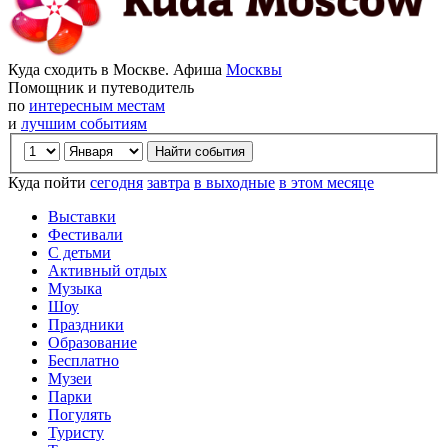
Куда сходить в Москве. Афиша
Москвы
Помощник и путеводитель
по
интересным местам
и
лучшим событиям
Куда пойти
сегодня
завтра
в выходные
в этом месяце
Выставки
Фестивали
С детьми
Активный отдых
Музыка
Шоу
Праздники
Образование
Бесплатно
Музеи
Парки
Погулять
Туристу