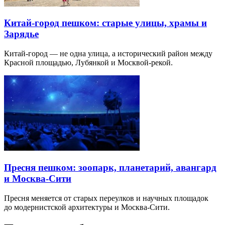
Китай-город пешком: старые улицы, храмы и
Зарядье
Китай-город — не одна улица, а исторический район между
Красной площадью, Лубянкой и Москвой-рекой.
Пресня пешком: зоопарк, планетарий, авангард
и Москва-Сити
Пресня меняется от старых переулков и научных площадок
до модернистской архитектуры и Москва-Сити.