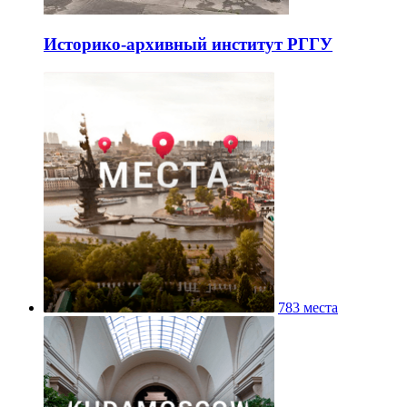
Историко-архивный институт РГГУ
783 места