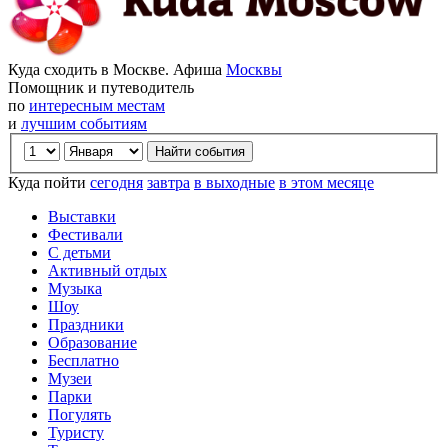
Куда сходить в Москве. Афиша
Москвы
Помощник и путеводитель
по
интересным местам
и
лучшим событиям
Куда пойти
сегодня
завтра
в выходные
в этом месяце
Выставки
Фестивали
С детьми
Активный отдых
Музыка
Шоу
Праздники
Образование
Бесплатно
Музеи
Парки
Погулять
Туристу