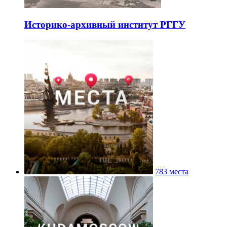
Историко-архивный институт РГГУ
783 места