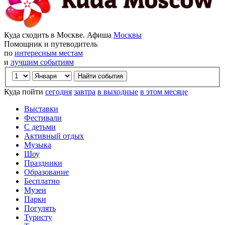
Куда сходить в Москве. Афиша
Москвы
Помощник и путеводитель
по
интересным местам
и
лучшим событиям
Куда пойти
сегодня
завтра
в выходные
в этом месяце
Выставки
Фестивали
С детьми
Активный отдых
Музыка
Шоу
Праздники
Образование
Бесплатно
Музеи
Парки
Погулять
Туристу