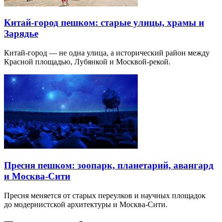
Китай-город пешком: старые улицы, храмы и
Зарядье
Китай-город — не одна улица, а исторический район между
Красной площадью, Лубянкой и Москвой-рекой.
Пресня пешком: зоопарк, планетарий, авангард
и Москва-Сити
Пресня меняется от старых переулков и научных площадок
до модернистской архитектуры и Москва-Сити.