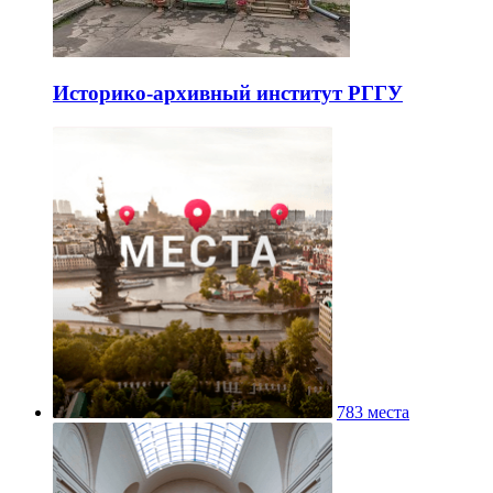
Историко-архивный институт РГГУ
783 места