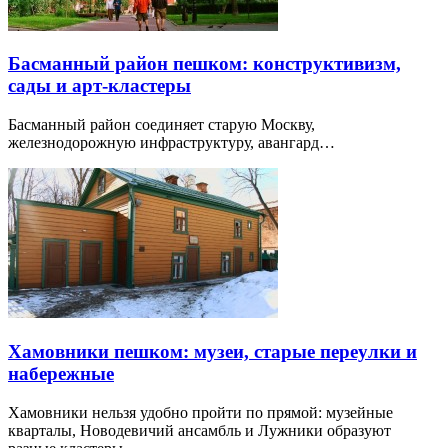
Басманный район пешком: конструктивизм,
сады и арт-кластеры
Басманный район соединяет старую Москву,
железнодорожную инфраструктуру, авангард…
Хамовники пешком: музеи, старые переулки и
набережные
Хамовники нельзя удобно пройти по прямой: музейные
кварталы, Новодевичий ансамбль и Лужники образуют