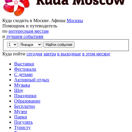
Куда сходить в Москве. Афиша
Москвы
Помощник и путеводитель
по
интересным местам
и
лучшим событиям
Куда пойти
сегодня
завтра
в выходные
в этом месяце
Выставки
Фестивали
С детьми
Активный отдых
Музыка
Шоу
Праздники
Образование
Бесплатно
Музеи
Парки
Погулять
Туристу