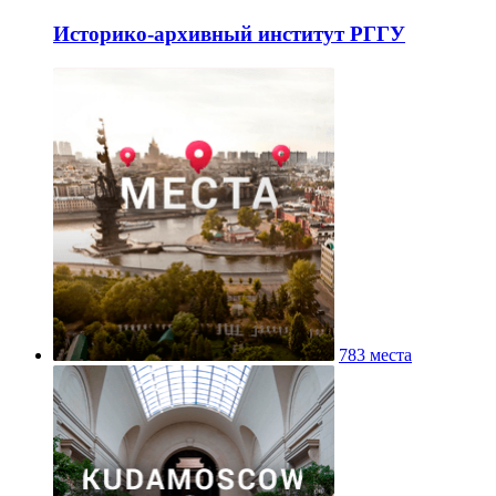
Историко-архивный институт РГГУ
783 места