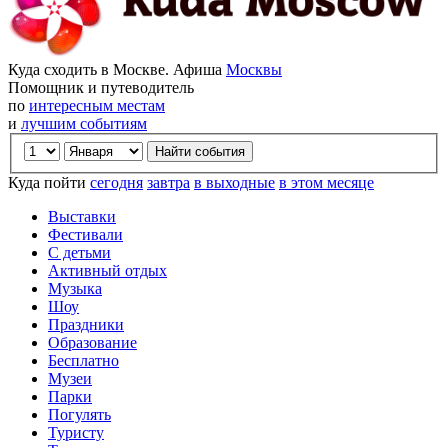
Куда сходить в Москве. Афиша
Москвы
Помощник и путеводитель
по
интересным местам
и
лучшим событиям
Куда пойти
сегодня
завтра
в выходные
в этом месяце
Выставки
Фестивали
С детьми
Активный отдых
Музыка
Шоу
Праздники
Образование
Бесплатно
Музеи
Парки
Погулять
Туристу