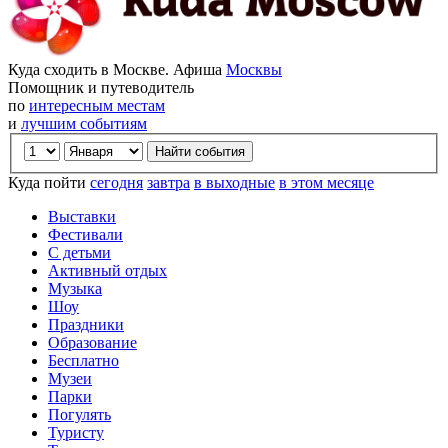
Куда сходить в Москве. Афиша
Москвы
Помощник и путеводитель
по
интересным местам
и
лучшим событиям
Куда пойти
сегодня
завтра
в выходные
в этом месяце
Выставки
Фестивали
С детьми
Активный отдых
Музыка
Шоу
Праздники
Образование
Бесплатно
Музеи
Парки
Погулять
Туристу