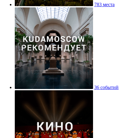
783 места
36 событий