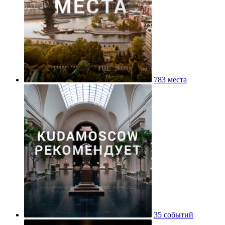
783 места
35 событий