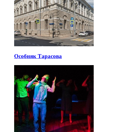
Особняк Тарасова