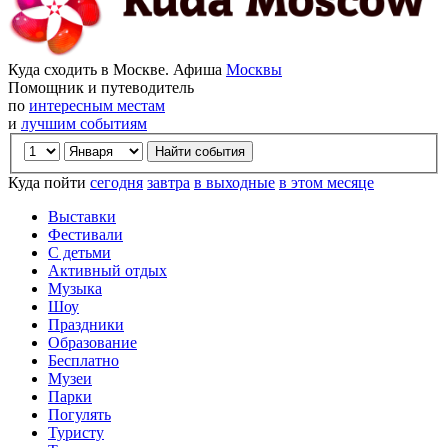
Куда сходить в Москве. Афиша
Москвы
Помощник и путеводитель
по
интересным местам
и
лучшим событиям
Куда пойти
сегодня
завтра
в выходные
в этом месяце
Выставки
Фестивали
С детьми
Активный отдых
Музыка
Шоу
Праздники
Образование
Бесплатно
Музеи
Парки
Погулять
Туристу