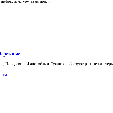
 инфраструктуру, авангард…
абережные
лы, Новодевичий ансамбль и Лужники образуют разные кластеры
ста