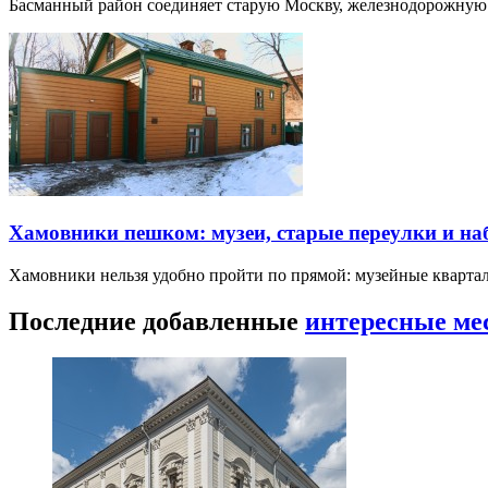
Басманный район соединяет старую Москву, железнодорожную
Хамовники пешком: музеи, старые переулки и н
Хамовники нельзя удобно пройти по прямой: музейные кварта
Последние добавленные
интересные ме