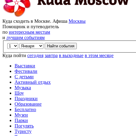
Куда сходить в Москве. Афиша
Москвы
Помощник и путеводитель
по
интересным местам
и
лучшим событиям
Куда пойти
сегодня
завтра
в выходные
в этом месяце
Выставки
Фестивали
С детьми
Активный отдых
Музыка
Шоу
Праздники
Образование
Бесплатно
Музеи
Парки
Погулять
Туристу