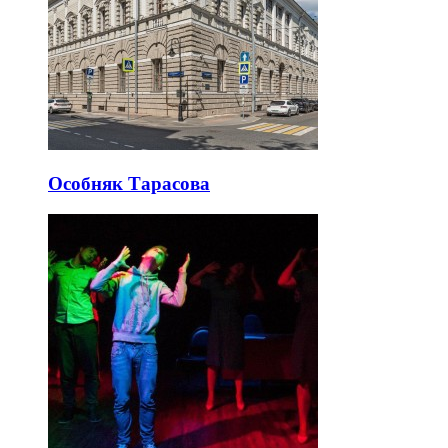
Особняк Тарасова