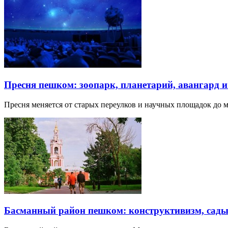
Пресня пешком: зоопарк, планетарий, авангард 
Пресня меняется от старых переулков и научных площадок до 
Басманный район пешком: конструктивизм, сады