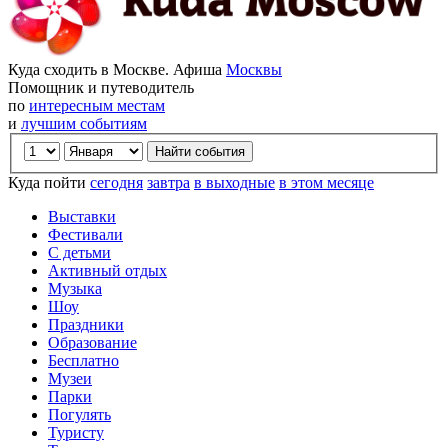
Куда сходить в Москве. Афиша
Москвы
Помощник и путеводитель
по
интересным местам
и
лучшим событиям
Куда пойти
сегодня
завтра
в выходные
в этом месяце
Выставки
Фестивали
С детьми
Активный отдых
Музыка
Шоу
Праздники
Образование
Бесплатно
Музеи
Парки
Погулять
Туристу