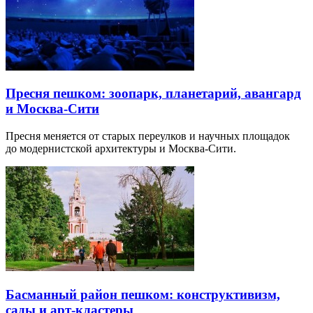
Пресня пешком: зоопарк, планетарий, авангард
и Москва-Сити
Пресня меняется от старых переулков и научных площадок
до модернистской архитектуры и Москва-Сити.
Басманный район пешком: конструктивизм,
сады и арт-кластеры