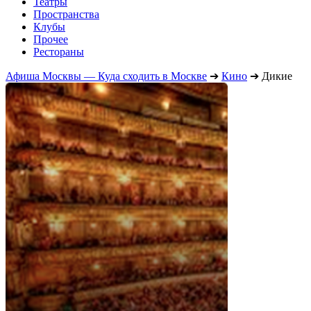
Театры
Пространства
Клубы
Прочее
Рестораны
Афиша Москвы — Куда сходить в Москве
➔
Кино
➔
Дикие