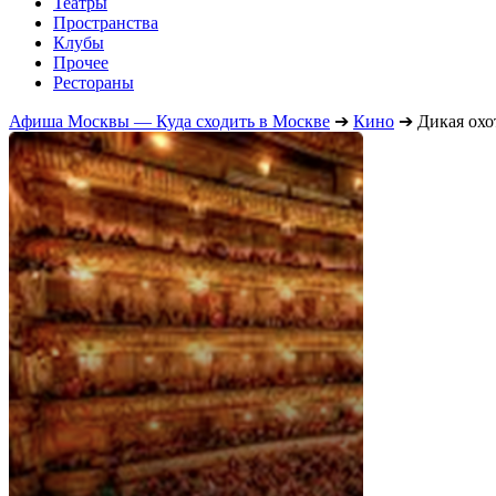
Театры
Пространства
Клубы
Прочее
Рестораны
Афиша Москвы — Куда сходить в Москве
➔
Кино
➔
Дикая охо