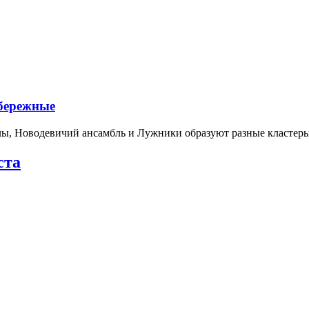
абережные
лы, Новодевичий ансамбль и Лужники образуют разные кластеры
ста