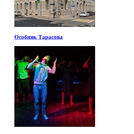
Особняк Тарасова