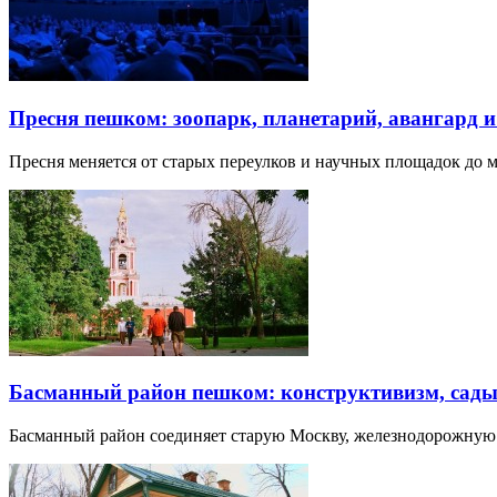
Пресня пешком: зоопарк, планетарий, авангард 
Пресня меняется от старых переулков и научных площадок до 
Басманный район пешком: конструктивизм, сады
Басманный район соединяет старую Москву, железнодорожную