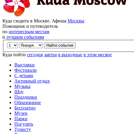
Куда сходить в Москве. Афиша
Москвы
Помощник и путеводитель
по
интересным местам
и
лучшим событиям
Куда пойти
сегодня
завтра
в выходные
в этом месяце
Выставки
Фестивали
С детьми
Активный отдых
Музыка
Шоу
Праздники
Образование
Бесплатно
Музеи
Парки
Погулять
Туристу