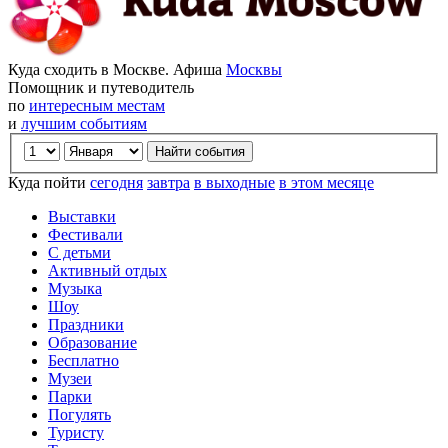
Куда сходить в Москве. Афиша
Москвы
Помощник и путеводитель
по
интересным местам
и
лучшим событиям
Куда пойти
сегодня
завтра
в выходные
в этом месяце
Выставки
Фестивали
С детьми
Активный отдых
Музыка
Шоу
Праздники
Образование
Бесплатно
Музеи
Парки
Погулять
Туристу