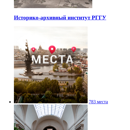
Историко-архивный институт РГГУ
783 места