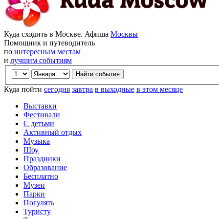
Куда сходить в Москве. Афиша
Москвы
Помощник и путеводитель
по
интересным местам
и
лучшим событиям
Куда пойти
сегодня
завтра
в выходные
в этом месяце
Выставки
Фестивали
С детьми
Активный отдых
Музыка
Шоу
Праздники
Образование
Бесплатно
Музеи
Парки
Погулять
Туристу