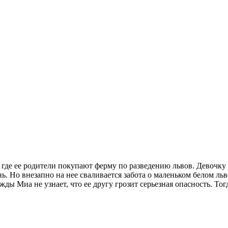
де ее родители покупают ферму по разведению львов. Девочку ни
нь. Но внезапно на нее сваливается забота о маленьком белом ль
ы Миа не узнает, что ее другу грозит серьезная опасность. Тог