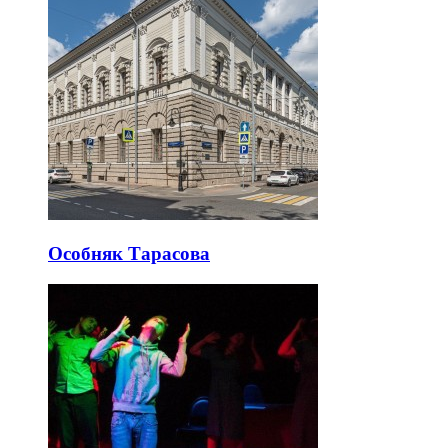
Особняк Тарасова