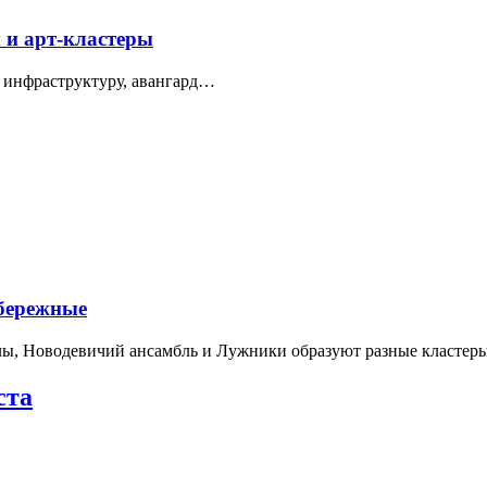
 и арт-кластеры
 инфраструктуру, авангард…
абережные
лы, Новодевичий ансамбль и Лужники образуют разные кластеры
ста