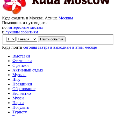
Куда сходить в Москве. Афиша
Москвы
Помощник и путеводитель
по
интересным местам
и
лучшим событиям
Куда пойти
сегодня
завтра
в выходные
в этом месяце
Выставки
Фестивали
С детьми
Активный отдых
Музыка
Шоу
Праздники
Образование
Бесплатно
Музеи
Парки
Погулять
Туристу