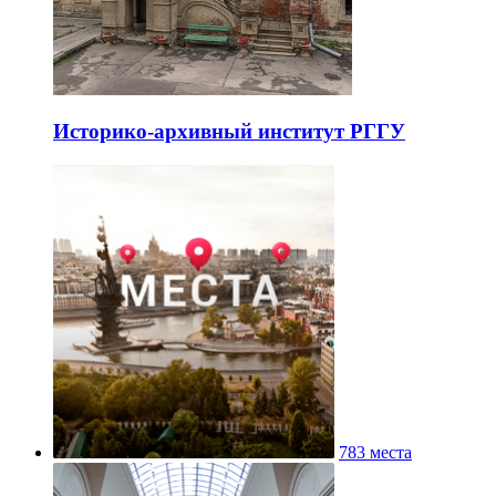
Историко-архивный институт РГГУ
783 места