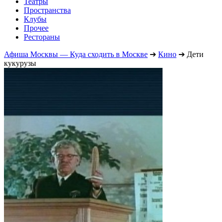
Театры
Пространства
Клубы
Прочее
Рестораны
Афиша Москвы — Куда сходить в Москве
➔
Кино
➔
Дети
кукурузы