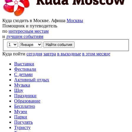
Куда сходить в Москве. Афиша
Москвы
Помощник и путеводитель
по
интересным местам
и
лучшим событиям
Куда пойти
сегодня
завтра
в выходные
в этом месяце
Выставки
Фестивали
С детьми
Активный отдых
Музыка
Шоу
Праздники
Образование
Бесплатно
Музеи
Парки
Погулять
Туристу