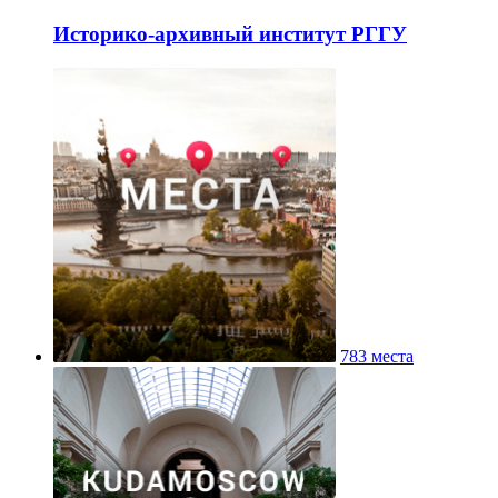
Историко-архивный институт РГГУ
783 места