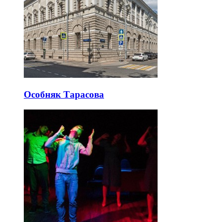
Особняк Тарасова