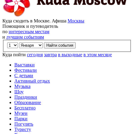
Куда сходить в Москве. Афиша
Москвы
Помощник и путеводитель
по
интересным местам
и
лучшим событиям
Куда пойти
сегодня
завтра
в выходные
в этом месяце
Выставки
Фестивали
С детьми
Активный отдых
Музыка
Шоу
Праздники
Образование
Бесплатно
Музеи
Парки
Погулять
Туристу