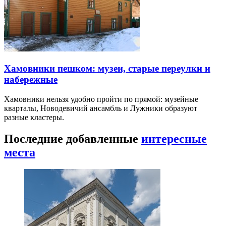
Хамовники пешком: музеи, старые переулки и
набережные
Хамовники нельзя удобно пройти по прямой: музейные
кварталы, Новодевичий ансамбль и Лужники образуют
разные кластеры.
Последние добавленные
интересные
места