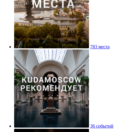
783 места
36 событий