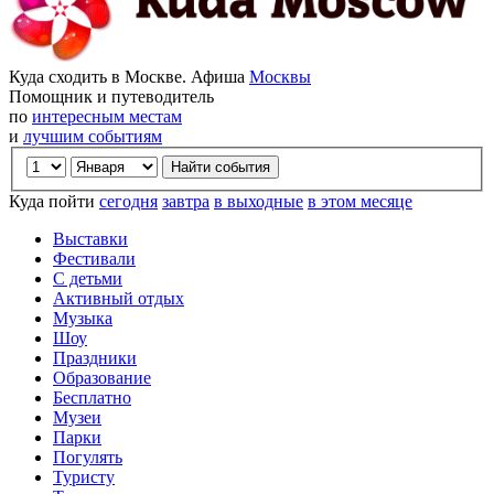
Куда сходить в Москве. Афиша
Москвы
Помощник и путеводитель
по
интересным местам
и
лучшим событиям
Куда пойти
сегодня
завтра
в выходные
в этом месяце
Выставки
Фестивали
С детьми
Активный отдых
Музыка
Шоу
Праздники
Образование
Бесплатно
Музеи
Парки
Погулять
Туристу