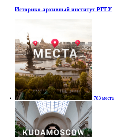
Историко-архивный институт РГГУ
783 места