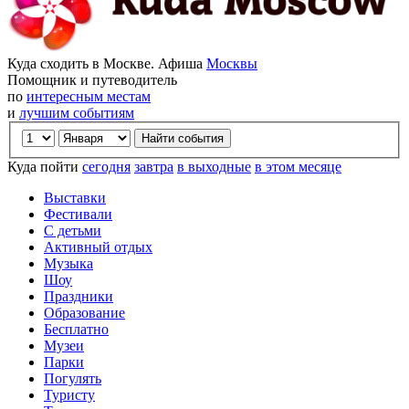
Куда сходить в Москве. Афиша
Москвы
Помощник и путеводитель
по
интересным местам
и
лучшим событиям
Куда пойти
сегодня
завтра
в выходные
в этом месяце
Выставки
Фестивали
С детьми
Активный отдых
Музыка
Шоу
Праздники
Образование
Бесплатно
Музеи
Парки
Погулять
Туристу