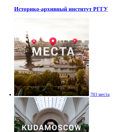
Историко-архивный институт РГГУ
783 места