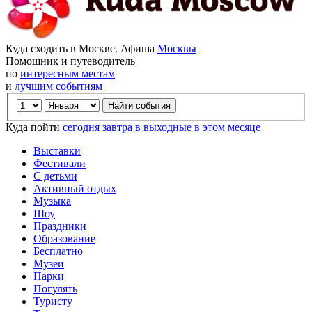
Куда сходить в Москве. Афиша
Москвы
Помощник и путеводитель
по
интересным местам
и
лучшим событиям
Куда пойти
сегодня
завтра
в выходные
в этом месяце
Выставки
Фестивали
С детьми
Активный отдых
Музыка
Шоу
Праздники
Образование
Бесплатно
Музеи
Парки
Погулять
Туристу