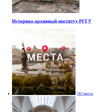
Историко-архивный институт РГГУ
783 места