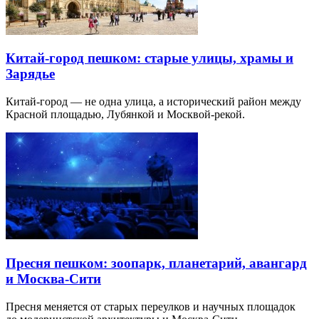
Китай-город пешком: старые улицы, храмы и
Зарядье
Китай-город — не одна улица, а исторический район между
Красной площадью, Лубянкой и Москвой-рекой.
Пресня пешком: зоопарк, планетарий, авангард
и Москва-Сити
Пресня меняется от старых переулков и научных площадок