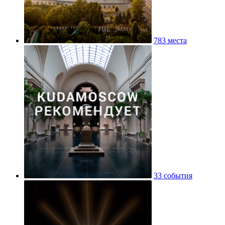
783 места
33 события