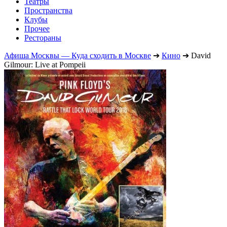
Театры
Пространства
Клубы
Прочее
Рестораны
Афиша Москвы — Куда сходить в Москве
➔
Кино
➔
David
Gilmour: Live at Pompeii