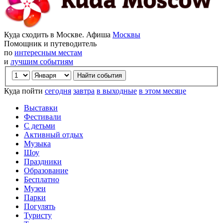
Куда сходить в Москве. Афиша
Москвы
Помощник и путеводитель
по
интересным местам
и
лучшим событиям
Куда пойти
сегодня
завтра
в выходные
в этом месяце
Выставки
Фестивали
С детьми
Активный отдых
Музыка
Шоу
Праздники
Образование
Бесплатно
Музеи
Парки
Погулять
Туристу