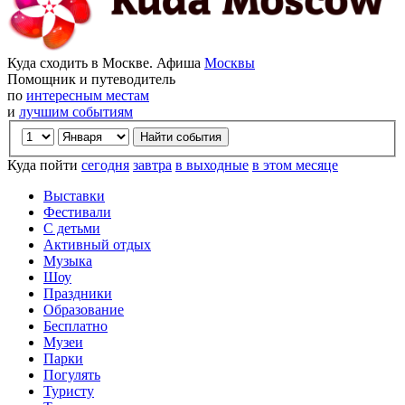
Куда сходить в Москве. Афиша
Москвы
Помощник и путеводитель
по
интересным местам
и
лучшим событиям
Куда пойти
сегодня
завтра
в выходные
в этом месяце
Выставки
Фестивали
С детьми
Активный отдых
Музыка
Шоу
Праздники
Образование
Бесплатно
Музеи
Парки
Погулять
Туристу