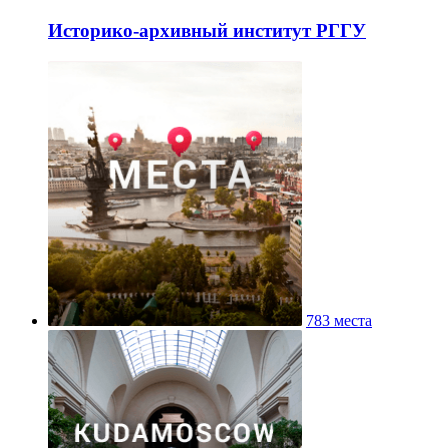
Историко-архивный институт РГГУ
783 места