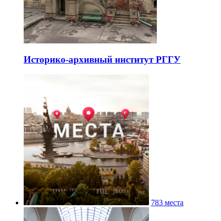
Историко-архивный институт РГГУ
783 места