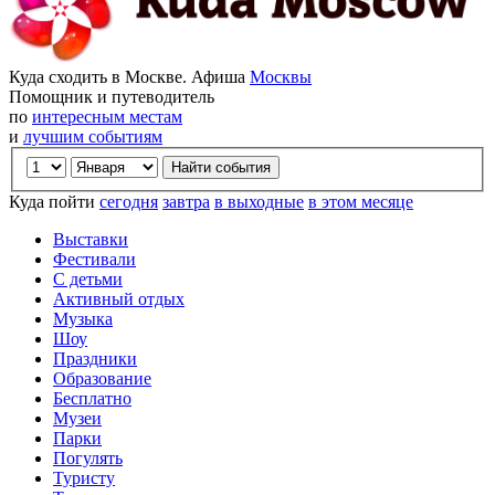
Куда сходить в Москве. Афиша
Москвы
Помощник и путеводитель
по
интересным местам
и
лучшим событиям
Куда пойти
сегодня
завтра
в выходные
в этом месяце
Выставки
Фестивали
С детьми
Активный отдых
Музыка
Шоу
Праздники
Образование
Бесплатно
Музеи
Парки
Погулять
Туристу