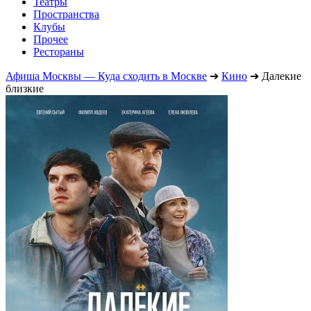
Театры
Пространства
Клубы
Прочее
Рестораны
Афиша Москвы — Куда сходить в Москве
➔
Кино
➔
Далекие
близкие