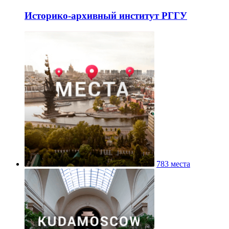
Историко-архивный институт РГГУ
783 места