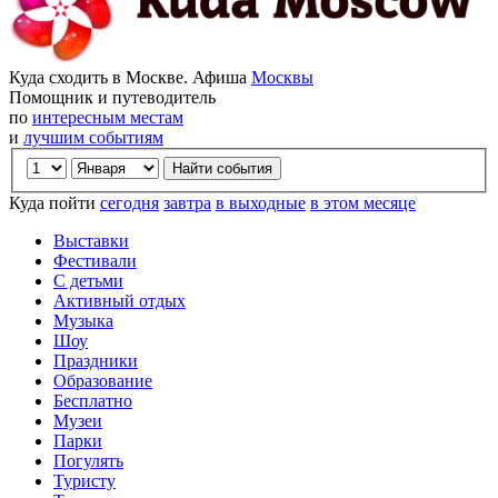
Куда сходить в Москве. Афиша
Москвы
Помощник и путеводитель
по
интересным местам
и
лучшим событиям
Куда пойти
сегодня
завтра
в выходные
в этом месяце
Выставки
Фестивали
С детьми
Активный отдых
Музыка
Шоу
Праздники
Образование
Бесплатно
Музеи
Парки
Погулять
Туристу