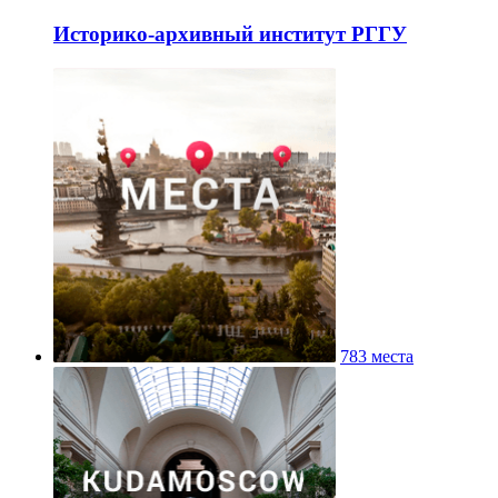
Историко-архивный институт РГГУ
783 места