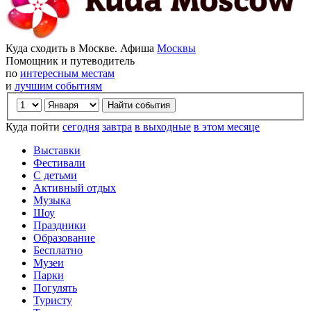
Куда сходить в Москве. Афиша
Москвы
Помощник и путеводитель
по
интересным местам
и
лучшим событиям
Куда пойти
сегодня
завтра
в выходные
в этом месяце
Выставки
Фестивали
С детьми
Активный отдых
Музыка
Шоу
Праздники
Образование
Бесплатно
Музеи
Парки
Погулять
Туристу