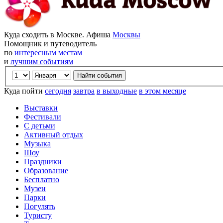
Куда сходить в Москве. Афиша
Москвы
Помощник и путеводитель
по
интересным местам
и
лучшим событиям
Куда пойти
сегодня
завтра
в выходные
в этом месяце
Выставки
Фестивали
С детьми
Активный отдых
Музыка
Шоу
Праздники
Образование
Бесплатно
Музеи
Парки
Погулять
Туристу