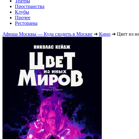
Театры
Пространства
Клубы
Прочее
Рестораны
Афиша Москвы — Куда сходить в Москве
➔
Кино
➔
Цвет из и