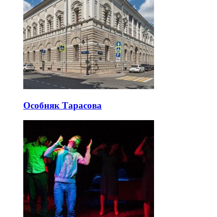
Особняк Тарасова