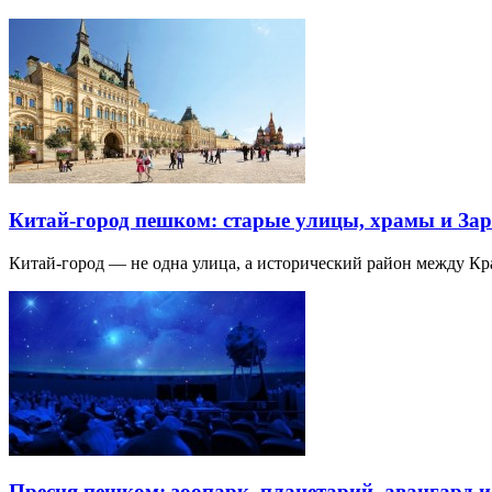
Китай-город пешком: старые улицы, храмы и Зар
Китай-город — не одна улица, а исторический район между К
Пресня пешком: зоопарк, планетарий, авангард 