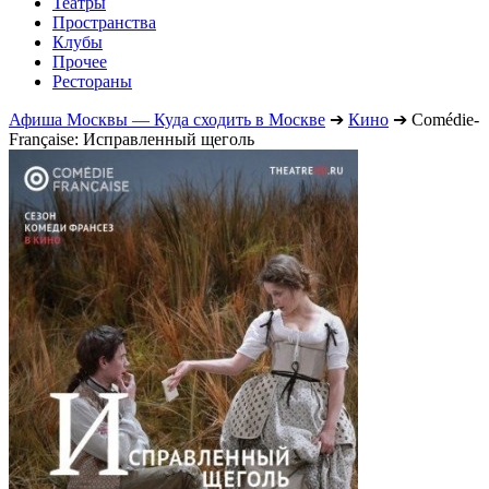
Театры
Пространства
Клубы
Прочее
Рестораны
Афиша Москвы — Куда сходить в Москве
➔
Кино
➔
Comédie-
Française: Исправленный щеголь