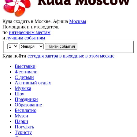
Куда сходить в Москве. Афиша
Москвы
Помощник и путеводитель
по
интересным местам
и
лучшим событиям
Куда пойти
сегодня
завтра
в выходные
в этом месяце
Выставки
Фестивали
С детьми
Активный отдых
Музыка
Шоу
Праздники
Образование
Бесплатно
Музеи
Парки
Погулять
Туристу