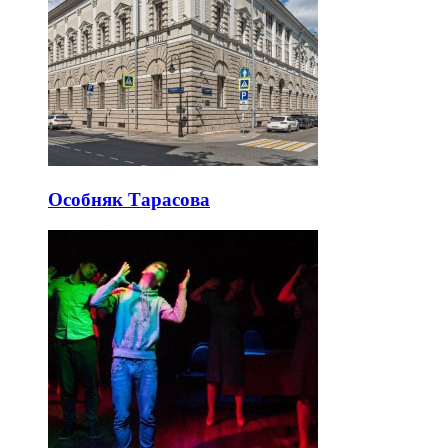
Особняк Тарасова