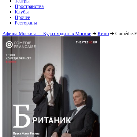
Театры
Пространства
Клубы
Прочее
Рестораны
Афиша Москвы — Куда сходить в Москве
➔
Кино
➔
Comédie-F