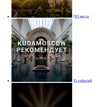
783 места
35 событий