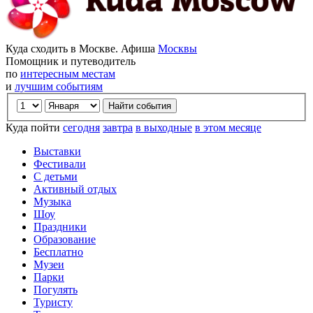
Куда сходить в Москве. Афиша
Москвы
Помощник и путеводитель
по
интересным местам
и
лучшим событиям
Куда пойти
сегодня
завтра
в выходные
в этом месяце
Выставки
Фестивали
С детьми
Активный отдых
Музыка
Шоу
Праздники
Образование
Бесплатно
Музеи
Парки
Погулять
Туристу