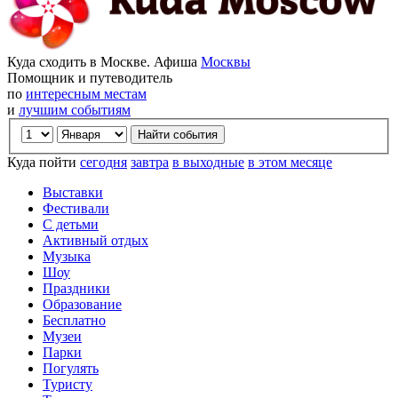
Куда сходить в Москве. Афиша
Москвы
Помощник и путеводитель
по
интересным местам
и
лучшим событиям
Куда пойти
сегодня
завтра
в выходные
в этом месяце
Выставки
Фестивали
С детьми
Активный отдых
Музыка
Шоу
Праздники
Образование
Бесплатно
Музеи
Парки
Погулять
Туристу