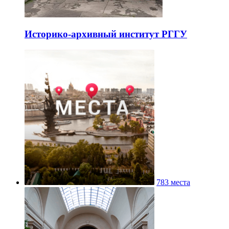
Историко-архивный институт РГГУ
783 места