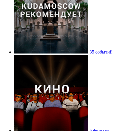
35 событий
5 фильмов