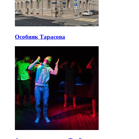
Особняк Тарасова