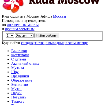
Куда сходить в Москве. Афиша
Москвы
Помощник и путеводитель
по
интересным местам
и
лучшим событиям
Куда пойти
сегодня
завтра
в выходные
в этом месяце
Выставки
Фестивали
С детьми
Активный отдых
Музыка
Шоу
Праздники
Образование
Бесплатно
Музеи
Парки
Погулять
Туристу