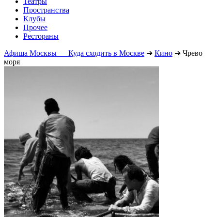
Театры
Пространства
Клубы
Прочее
Рестораны
Афиша Москвы — Куда сходить в Москве
➔
Кино
➔
Чрево
моря