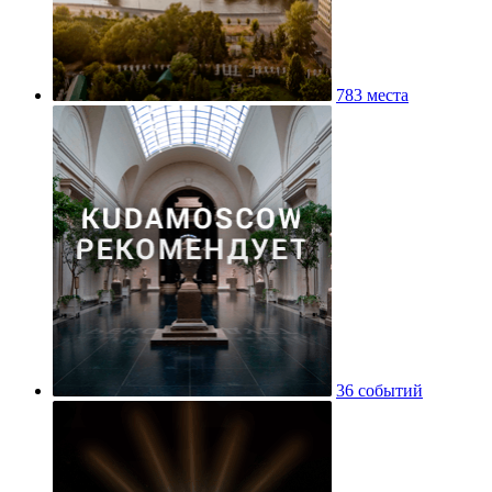
783 места
36 событий