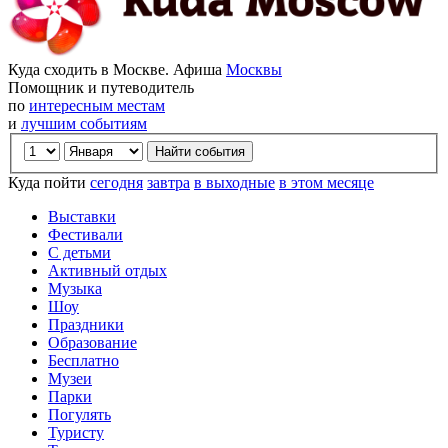
Куда сходить в Москве. Афиша
Москвы
Помощник и путеводитель
по
интересным местам
и
лучшим событиям
Куда пойти
сегодня
завтра
в выходные
в этом месяце
Выставки
Фестивали
С детьми
Активный отдых
Музыка
Шоу
Праздники
Образование
Бесплатно
Музеи
Парки
Погулять
Туристу