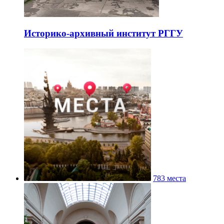
Историко-архивный институт РГГУ
783 места