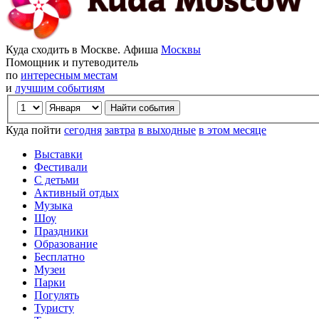
Куда сходить в Москве. Афиша
Москвы
Помощник и путеводитель
по
интересным местам
и
лучшим событиям
Куда пойти
сегодня
завтра
в выходные
в этом месяце
Выставки
Фестивали
С детьми
Активный отдых
Музыка
Шоу
Праздники
Образование
Бесплатно
Музеи
Парки
Погулять
Туристу