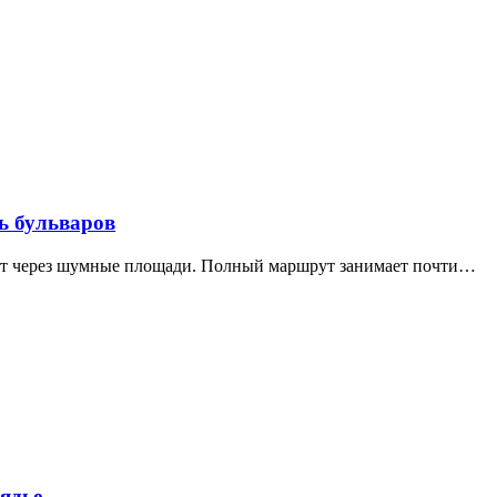
ь бульваров
дит через шумные площади. Полный маршрут занимает почти…
ядье