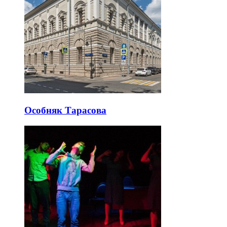
Особняк Тарасова