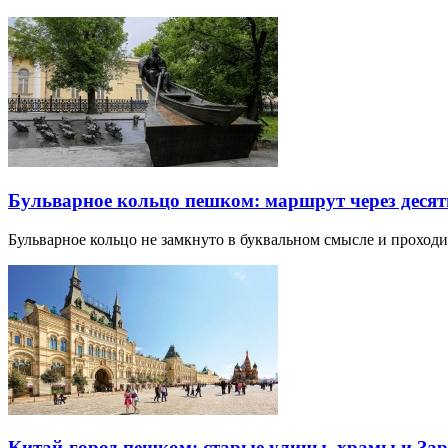
Бульварное кольцо пешком: маршрут через десят
Бульварное кольцо не замкнуто в буквальном смысле и прохо
Китай-город пешком: старые улицы, храмы и Зар