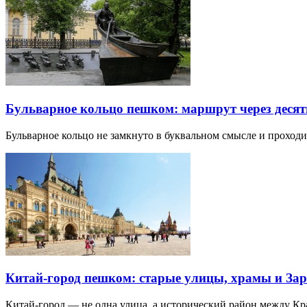
Бульварное кольцо пешком: маршрут через десят
Бульварное кольцо не замкнуто в буквальном смысле и прохо
Китай-город пешком: старые улицы, храмы и Зар
Китай-город — не одна улица, а исторический район между К