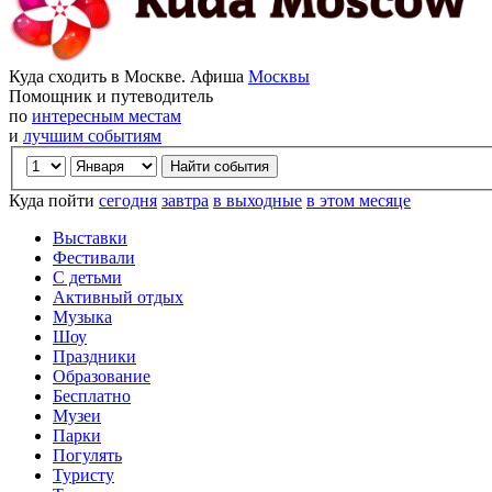
Куда сходить в Москве. Афиша
Москвы
Помощник и путеводитель
по
интересным местам
и
лучшим событиям
Куда пойти
сегодня
завтра
в выходные
в этом месяце
Выставки
Фестивали
С детьми
Активный отдых
Музыка
Шоу
Праздники
Образование
Бесплатно
Музеи
Парки
Погулять
Туристу