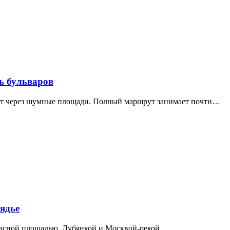
ь бульваров
дит через шумные площади. Полный маршрут занимает почти…
ядье
расной площадью, Лубянкой и Москвой-рекой.