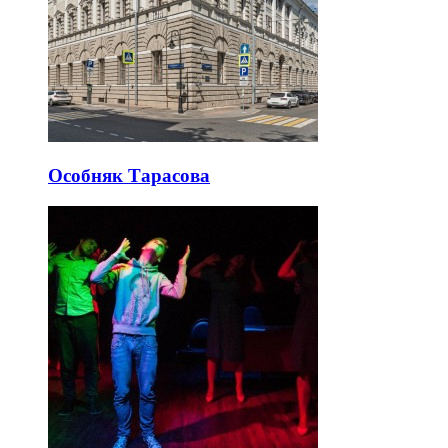
Особняк Тарасова