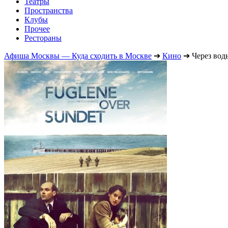
Театры
Пространства
Клубы
Прочее
Рестораны
Афиша Москвы — Куда сходить в Москве
➔
Кино
➔
Через вод