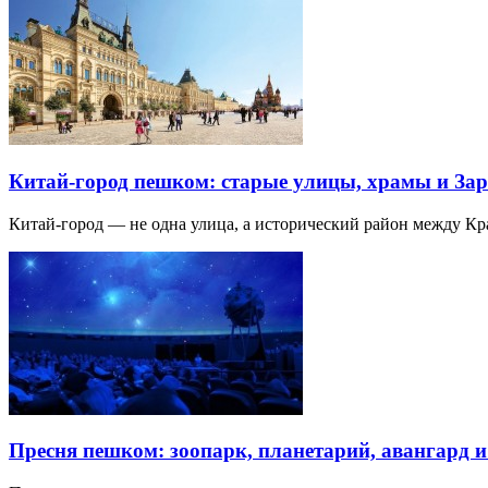
Китай-город пешком: старые улицы, храмы и Зар
Китай-город — не одна улица, а исторический район между К
Пресня пешком: зоопарк, планетарий, авангард 