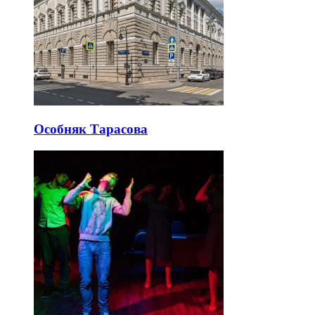
Особняк Тарасова