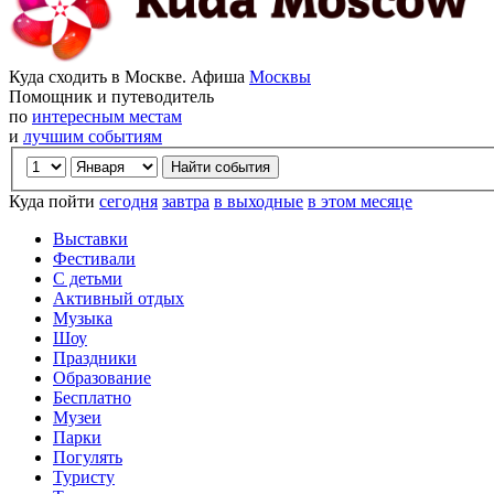
Куда сходить в Москве. Афиша
Москвы
Помощник и путеводитель
по
интересным местам
и
лучшим событиям
Куда пойти
сегодня
завтра
в выходные
в этом месяце
Выставки
Фестивали
С детьми
Активный отдых
Музыка
Шоу
Праздники
Образование
Бесплатно
Музеи
Парки
Погулять
Туристу