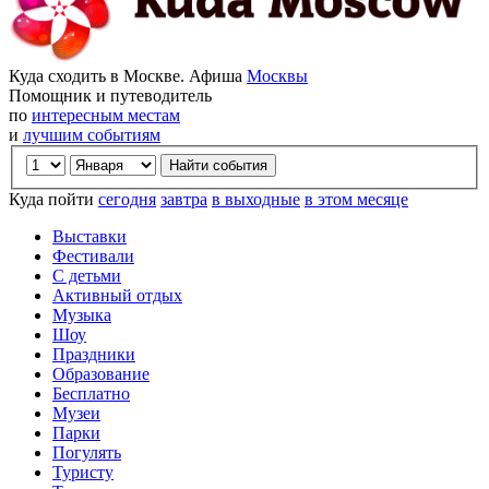
Куда сходить в Москве. Афиша
Москвы
Помощник и путеводитель
по
интересным местам
и
лучшим событиям
Куда пойти
сегодня
завтра
в выходные
в этом месяце
Выставки
Фестивали
С детьми
Активный отдых
Музыка
Шоу
Праздники
Образование
Бесплатно
Музеи
Парки
Погулять
Туристу