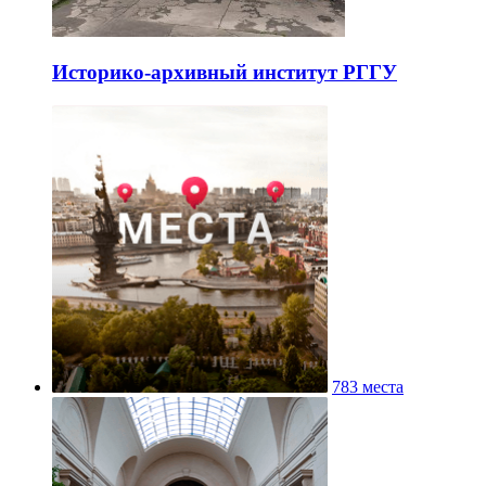
Историко-архивный институт РГГУ
783 места