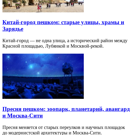
Китай-город пешком: старые улицы, храмы и
Зарядье
Китай-город — не одна улица, а исторический район между
Красной площадью, Лубянкой и Москвой-рекой.
Пресня пешком: зоопарк, планетарий, авангард
и Москва-Сити
Пресня меняется от старых переулков и научных площадок
до модернистской архитектуры и Москва-Сити.