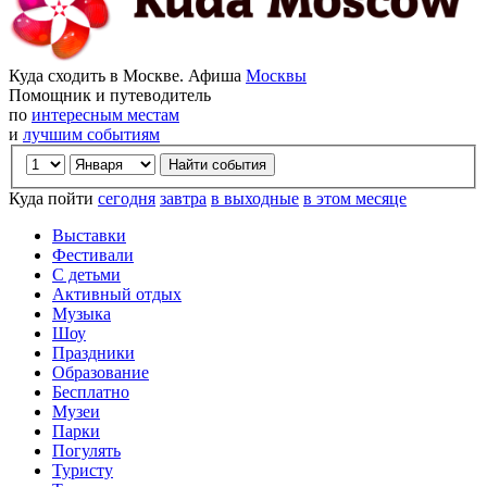
Куда сходить в Москве. Афиша
Москвы
Помощник и путеводитель
по
интересным местам
и
лучшим событиям
Куда пойти
сегодня
завтра
в выходные
в этом месяце
Выставки
Фестивали
С детьми
Активный отдых
Музыка
Шоу
Праздники
Образование
Бесплатно
Музеи
Парки
Погулять
Туристу