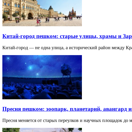
Китай-город пешком: старые улицы, храмы и Зар
Китай-город — не одна улица, а исторический район между К
Пресня пешком: зоопарк, планетарий, авангард 
Пресня меняется от старых переулков и научных площадок до 