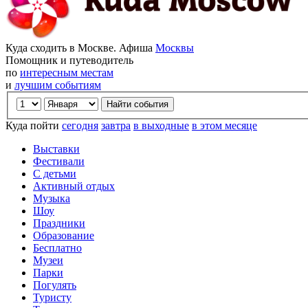
Куда сходить в Москве. Афиша
Москвы
Помощник и путеводитель
по
интересным местам
и
лучшим событиям
Куда пойти
сегодня
завтра
в выходные
в этом месяце
Выставки
Фестивали
С детьми
Активный отдых
Музыка
Шоу
Праздники
Образование
Бесплатно
Музеи
Парки
Погулять
Туристу