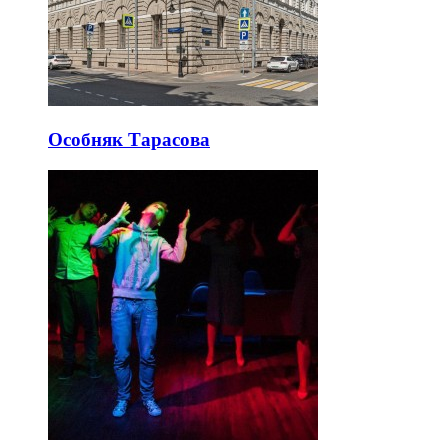
Особняк Тарасова