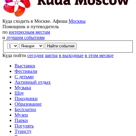
Куда сходить в Москве. Афиша
Москвы
Помощник и путеводитель
по
интересным местам
и
лучшим событиям
Куда пойти
сегодня
завтра
в выходные
в этом месяце
Выставки
Фестивали
С детьми
Активный отдых
Музыка
Шоу
Праздники
Образование
Бесплатно
Музеи
Парки
Погулять
Туристу