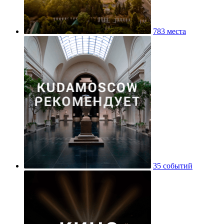
783 места
35 событий