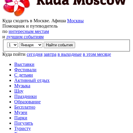
Куда сходить в Москве. Афиша
Москвы
Помощник и путеводитель
по
интересным местам
и
лучшим событиям
Куда пойти
сегодня
завтра
в выходные
в этом месяце
Выставки
Фестивали
С детьми
Активный отдых
Музыка
Шоу
Праздники
Образование
Бесплатно
Музеи
Парки
Погулять
Туристу