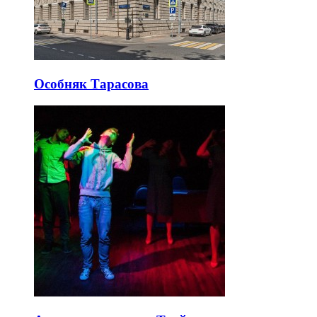
Особняк Тарасова