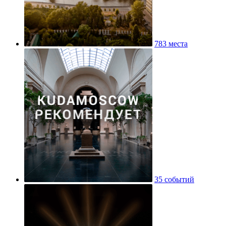
783 места
35 событий