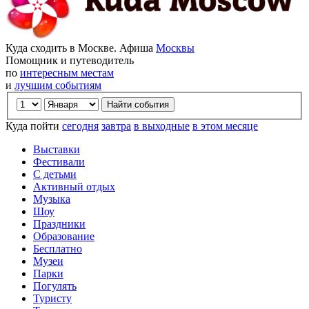
Куда сходить в Москве. Афиша
Москвы
Помощник и путеводитель
по
интересным местам
и
лучшим событиям
Куда пойти
сегодня
завтра
в выходные
в этом месяце
Выставки
Фестивали
С детьми
Активный отдых
Музыка
Шоу
Праздники
Образование
Бесплатно
Музеи
Парки
Погулять
Туристу