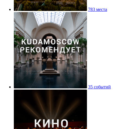
783 места
35 событий