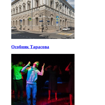
Особняк Тарасова