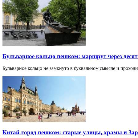
Бульварное кольцо пешком: маршрут через десят
Бульварное кольцо не замкнуто в буквальном смысле и прохо
Китай-город пешком: старые улицы, храмы и Зар