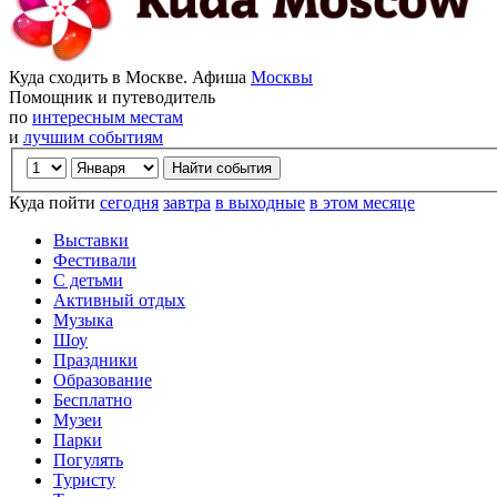
Куда сходить в Москве. Афиша
Москвы
Помощник и путеводитель
по
интересным местам
и
лучшим событиям
Куда пойти
сегодня
завтра
в выходные
в этом месяце
Выставки
Фестивали
С детьми
Активный отдых
Музыка
Шоу
Праздники
Образование
Бесплатно
Музеи
Парки
Погулять
Туристу