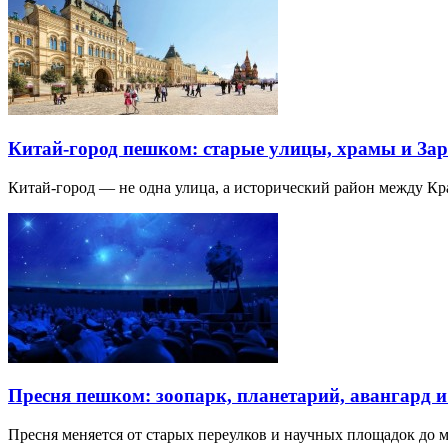
Китай-город пешком: старые улицы, храмы и Зар
Китай-город — не одна улица, а исторический район между К
Пресня пешком: зоопарк, планетарий, авангард 
Пресня меняется от старых переулков и научных площадок до 