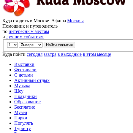
Куда сходить в Москве. Афиша
Москвы
Помощник и путеводитель
по
интересным местам
и
лучшим событиям
Куда пойти
сегодня
завтра
в выходные
в этом месяце
Выставки
Фестивали
С детьми
Активный отдых
Музыка
Шоу
Праздники
Образование
Бесплатно
Музеи
Парки
Погулять
Туристу