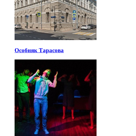
Особняк Тарасова