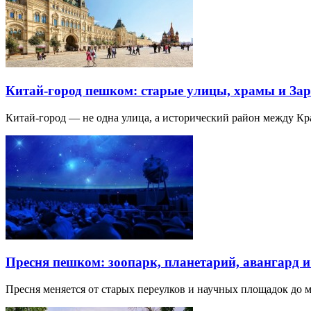
Китай-город пешком: старые улицы, храмы и Зар
Китай-город — не одна улица, а исторический район между К
Пресня пешком: зоопарк, планетарий, авангард 
Пресня меняется от старых переулков и научных площадок до 