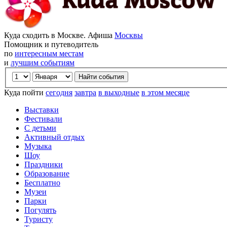
Куда сходить в Москве. Афиша
Москвы
Помощник и путеводитель
по
интересным местам
и
лучшим событиям
Куда пойти
сегодня
завтра
в выходные
в этом месяце
Выставки
Фестивали
С детьми
Активный отдых
Музыка
Шоу
Праздники
Образование
Бесплатно
Музеи
Парки
Погулять
Туристу