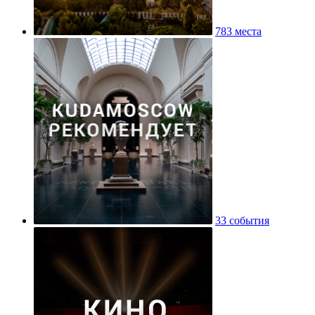
783 места
33 события