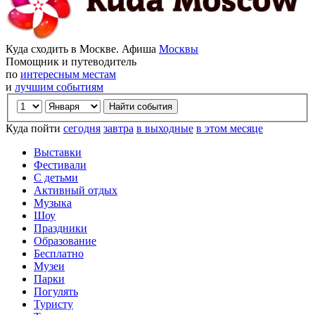
Куда сходить в Москве. Афиша
Москвы
Помощник и путеводитель
по
интересным местам
и
лучшим событиям
Куда пойти
сегодня
завтра
в выходные
в этом месяце
Выставки
Фестивали
С детьми
Активный отдых
Музыка
Шоу
Праздники
Образование
Бесплатно
Музеи
Парки
Погулять
Туристу