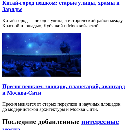
Китай-город пешком: старые улицы, храмы и
Зарядье
Китай-город — не одна улица, а исторический район между
Красной площадью, Лубянкой и Москвой-рекой.
Пресня пешком: зоопарк, планетарий, авангард
и Москва-Сити
Пресня меняется от старых переулков и научных площадок
до модернистской архитектуры и Москва-Сити.
Последние добавленные
интересные
места