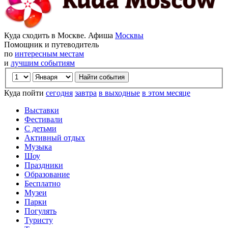
Куда сходить в Москве. Афиша
Москвы
Помощник и путеводитель
по
интересным местам
и
лучшим событиям
Куда пойти
сегодня
завтра
в выходные
в этом месяце
Выставки
Фестивали
С детьми
Активный отдых
Музыка
Шоу
Праздники
Образование
Бесплатно
Музеи
Парки
Погулять
Туристу