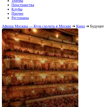
Театры
Пространства
Клубы
Прочее
Рестораны
Афиша Москвы — Куда сходить в Москве
➔
Кино
➔
Будущее