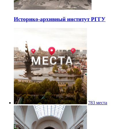
Историко-архивный институт РГГУ
783 места