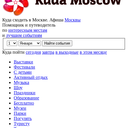
Куда сходить в Москве. Афиша
Москвы
Помощник и путеводитель
по
интересным местам
и
лучшим событиям
Куда пойти
сегодня
завтра
в выходные
в этом месяце
Выставки
Фестивали
С детьми
Активный отдых
Музыка
Шоу
Праздники
Образование
Бесплатно
Музеи
Парки
Погулять
Туристу