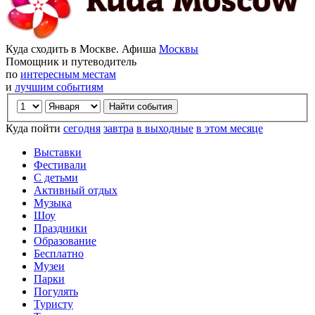
Куда сходить в Москве. Афиша
Москвы
Помощник и путеводитель
по
интересным местам
и
лучшим событиям
Куда пойти
сегодня
завтра
в выходные
в этом месяце
Выставки
Фестивали
С детьми
Активный отдых
Музыка
Шоу
Праздники
Образование
Бесплатно
Музеи
Парки
Погулять
Туристу