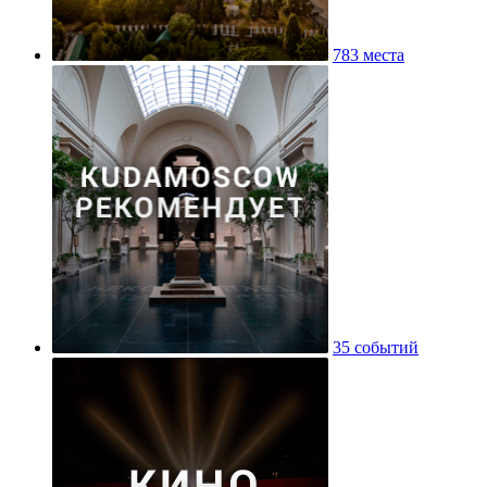
783 места
35 событий