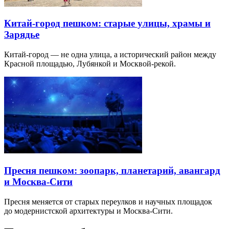
Китай-город пешком: старые улицы, храмы и
Зарядье
Китай-город — не одна улица, а исторический район между
Красной площадью, Лубянкой и Москвой-рекой.
Пресня пешком: зоопарк, планетарий, авангард
и Москва-Сити
Пресня меняется от старых переулков и научных площадок
до модернистской архитектуры и Москва-Сити.