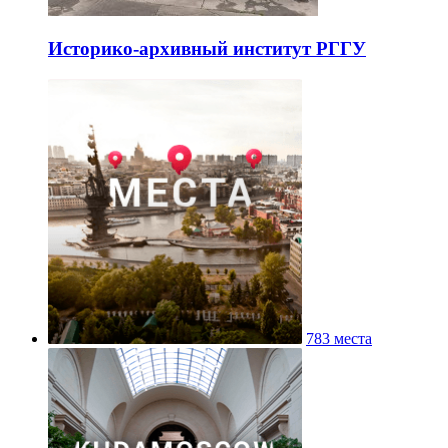
Историко-архивный институт РГГУ
783 места