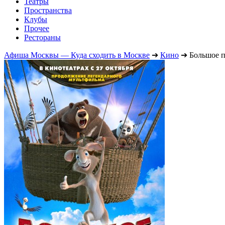
Театры
Пространства
Клубы
Прочее
Рестораны
Афиша Москвы — Куда сходить в Москве
➔
Кино
➔
Большое п