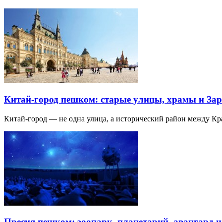
Китай-город пешком: старые улицы, храмы и Зар
Китай-город — не одна улица, а исторический район между К
Пресня пешком: зоопарк, планетарий, авангард 