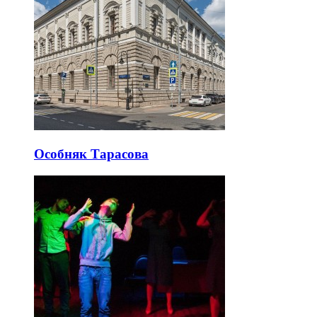
Особняк Тарасова