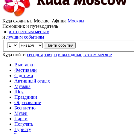
Куда сходить в Москве. Афиша
Москвы
Помощник и путеводитель
по
интересным местам
и
лучшим событиям
Куда пойти
сегодня
завтра
в выходные
в этом месяце
Выставки
Фестивали
С детьми
Активный отдых
Музыка
Шоу
Праздники
Образование
Бесплатно
Музеи
Парки
Погулять
Туристу