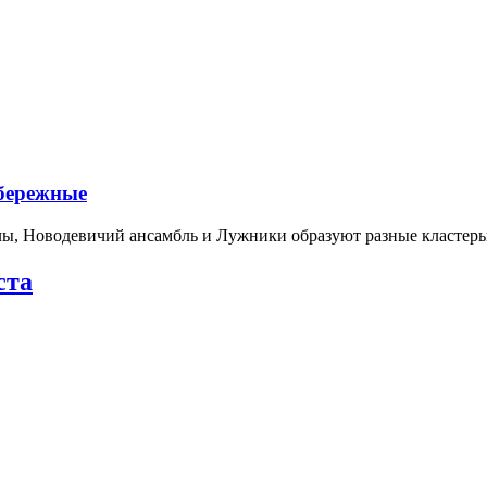
абережные
лы, Новодевичий ансамбль и Лужники образуют разные кластеры
ста