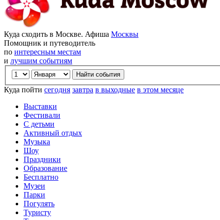
Куда сходить в Москве. Афиша
Москвы
Помощник и путеводитель
по
интересным местам
и
лучшим событиям
Куда пойти
сегодня
завтра
в выходные
в этом месяце
Выставки
Фестивали
С детьми
Активный отдых
Музыка
Шоу
Праздники
Образование
Бесплатно
Музеи
Парки
Погулять
Туристу