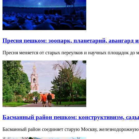
Пресня пешком: зоопарк, планетарий, авангард 
Пресня меняется от старых переулков и научных площадок до 
Басманный район пешком: конструктивизм, сады
Басманный район соединяет старую Москву, железнодорожную