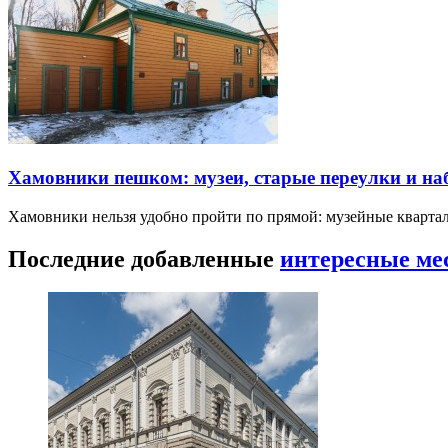
Хамовники пешком: музеи, старые переулки и н
Хамовники нельзя удобно пройти по прямой: музейные кварта
Последние добавленные
интересные ме