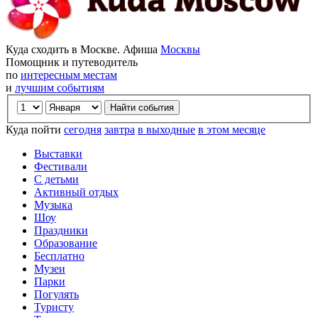
Куда сходить в Москве. Афиша
Москвы
Помощник и путеводитель
по
интересным местам
и
лучшим событиям
Куда пойти
сегодня
завтра
в выходные
в этом месяце
Выставки
Фестивали
С детьми
Активный отдых
Музыка
Шоу
Праздники
Образование
Бесплатно
Музеи
Парки
Погулять
Туристу