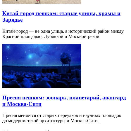
Китай-город пешком: старые улицы, храмы и
Зарядье
Китай-город — не одна улица, а исторический район между
Красной площадью, Лубянкой и Москвой-рекой.
Пресня пешком: зоопарк, планетарий, авангард
и Москва-Сити
Пресня меняется от старых переулков и научных площадок
до модернистской архитектуры и Москва-Сити.